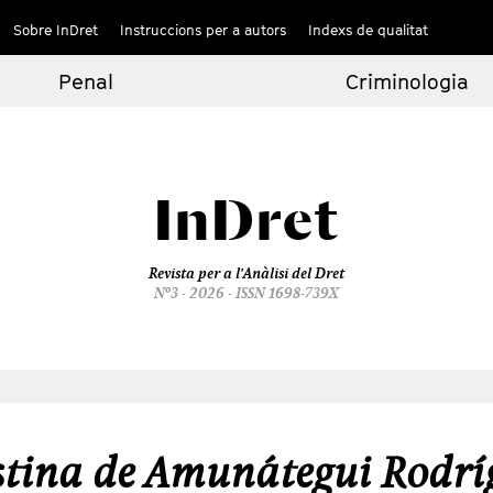
Sobre InDret
Instruccions per a autors
Indexs de qualitat
Penal
Criminologia
InDret
Revista per a l'Anàlisi del Dret
Nº3 - 2026 - ISSN 1698-739X
stina de Amunátegui Rodrí