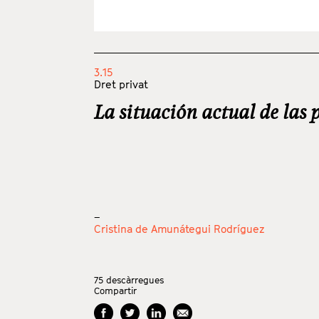
3.15
Dret privat
La situación actual de las 
_
Cristina de Amunátegui Rodríguez
75
descàrregues
Compartir