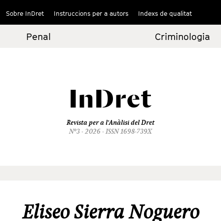
Sobre InDret
Instruccions per a autors
Indexs de qualitat
Penal
Criminologia
InDret
Revista per a l'Anàlisi del Dret
Nº3 - 2026 - ISSN 1698-739X
Eliseo Sierra Noguero