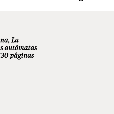
una, La
os autómatas
 530 páginas