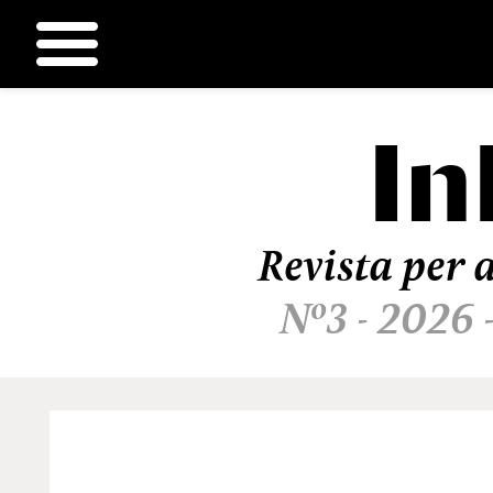
In
Ir
al
contenido
Revista per a
Nº3 - 2026 