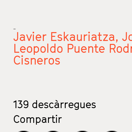
_
Javier Eskauriatza,
J
Leopoldo Puente Rod
Cisneros
139
descàrregues
Compartir