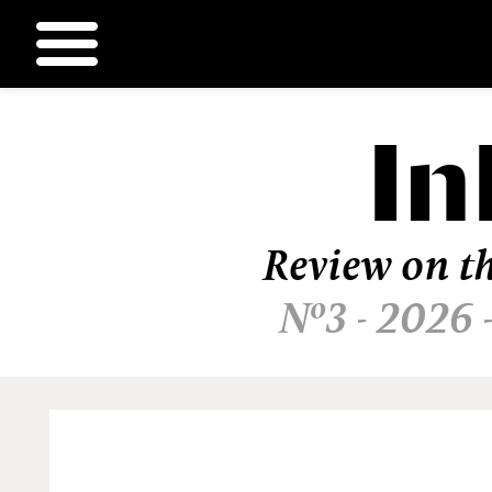
In
Ir
al
contenido
Review on th
Nº3 - 2026 