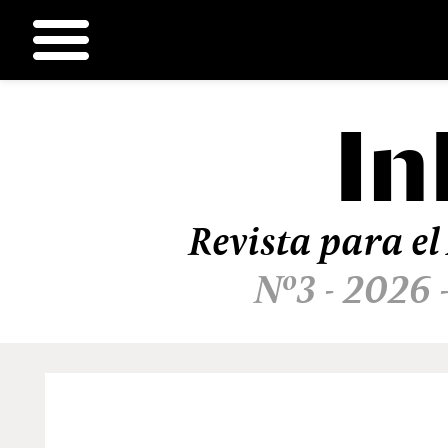
In
Ir
al
contenido
Revista para el
Nº3 - 2026 