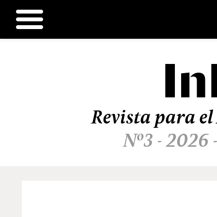
In
Ir
al
contenido
Revista para el
Nº3 - 2026 