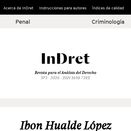
Acerca de InDret
Instrucciones para autores
Índices de calidad
Penal
Criminología
InDret
Revista para el Análisis del Derecho
Nº3 - 2026 - ISSN 1698-739X
Ibon Hualde López