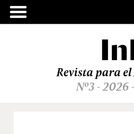
In
Ir
al
contenido
Revista para el
Nº3 - 2026 