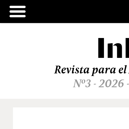
In
Ir
al
contenido
Revista para el
Nº3 - 2026 