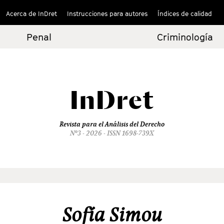
Acerca de InDret
Instrucciones para autores
Índices de calidad
Penal
Criminología
InDret
Revista para el Análisis del Derecho
Nº3 - 2026 - ISSN 1698-739X
Sofía Simou