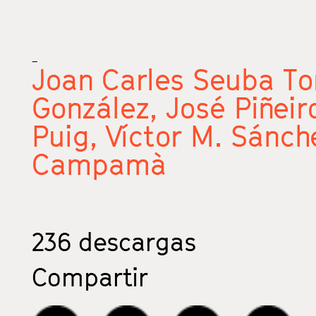
_
Joan Carles Seuba To
González,
José Piñeir
Puig,
Víctor M. Sánch
Campamà
236
descargas
Compartir