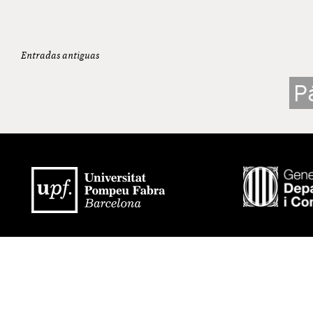
Navegación
Entradas antiguas
de
P
entradas