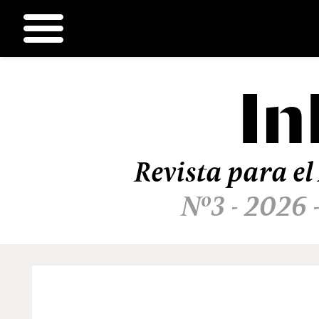
In
Ir
al
contenido
Revista para el
Nº3 - 2026 