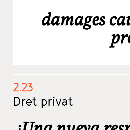
damages cau
pr
2.23
Dret privat
¿Una nueva res