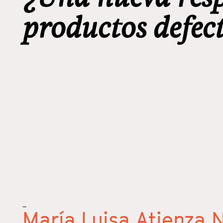
productos defec
_
María Luisa Atienza 