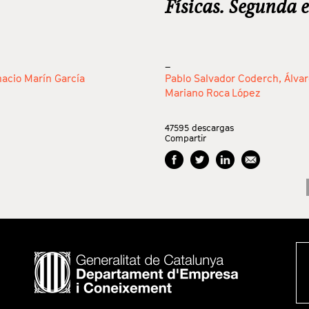
Físicas. Segunda 
_
nacio Marín García
Pablo Salvador Coderch,
Álva
Mariano Roca López
47595
descargas
Compartir