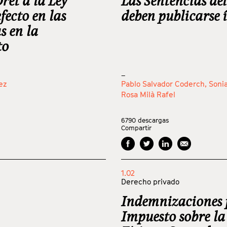
et a la Ley
Las Sentencias de
fecto en las
deben publicarse 
s en la
to
_
ez
Pablo Salvador Coderch,
Soni
Rosa Milà Rafel
6790
descargas
Compartir
1.02
Derecho privado
Indemnizaciones p
Impuesto sobre la