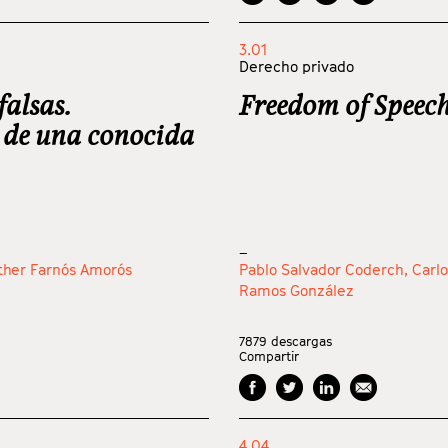
3.01
Derecho privado
falsas.
Freedom of Speech
 de una conocida
_
ther Farnós Amorós
Pablo Salvador Coderch,
Carl
Ramos González
7879
descargas
Compartir
4.04