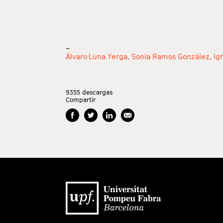
_
Álvaro Luna Yerga,
Sonia Ramos González,
Ig
9355
descargas
Compartir