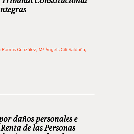
l Tribunal Constitucional
íntegras
a Ramos González,
Mª Àngels Gili Saldaña,
or daños personales e
 Renta de las Personas