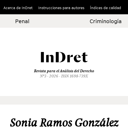
Acerca de InDret
Instrucciones para autores
Índices de calidad
Penal
Criminología
InDret
Revista para el Análisis del Derecho
Nº3 - 2026 - ISSN 1698-739X
Sonia Ramos González