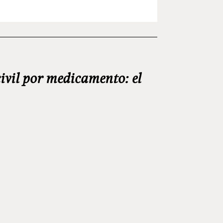
Navegación
Entradas
Artículos
antiguas
más
de
recientes
entradas
ivil por medicamento: el