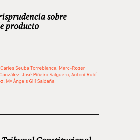
risprudencia sobre
de producto
 Carles Seuba Torreblanca,
Marc-Roger
González,
José Piñeiro Salguero,
Antoni Rubí
ez,
Mª Àngels Gili Saldaña