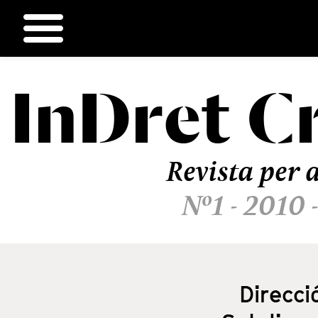
InDret
C
Ir
al
contenido
Revista per a
Nº1 - 2010 
Direcci