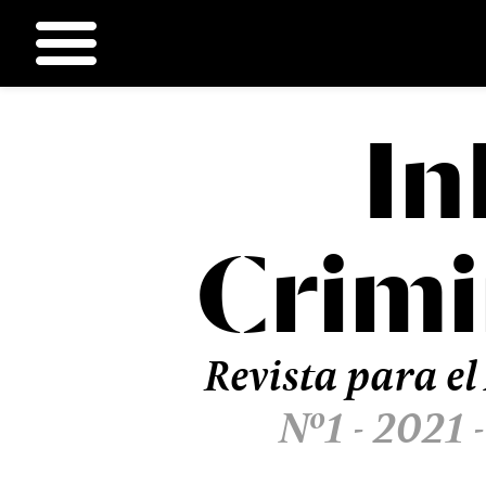
In
Ir
al
contenido
Crimi
Revista para el
Nº1 - 2021 