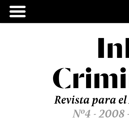
In
Ir
al
contenido
Crimi
Revista para el
Nº4 - 2008 