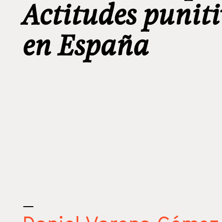
Actitudes punit
en España
_