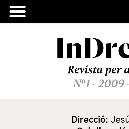
InDr
Ir
al
contenido
Revista per a
Nº1 - 2009 
Direcció:
Jesú