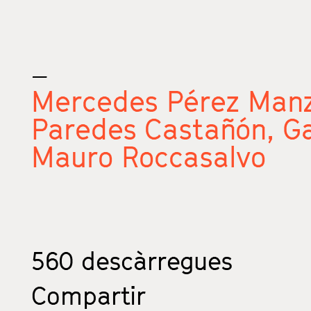
_
Mercedes Pérez Man
Paredes Castañón,
Ga
Mauro Roccasalvo
560
descàrregues
Compartir