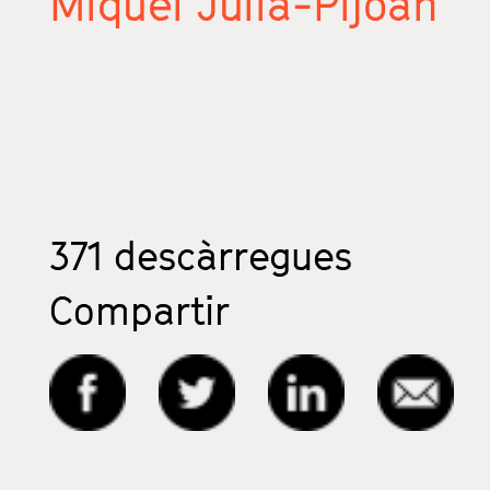
Miquel Julià-Pijoan
371
descàrregues
Compartir