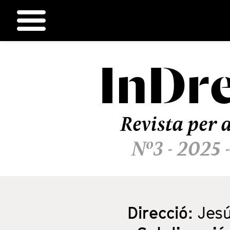
InDr
Ir
al
contenido
Revista per a
Nº3 - 2025 
Direcció:
Jesú