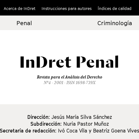
Acerca de InDret
Instrucciones para autores
Índices de calidad
Penal
Criminología
InDret
Penal
Revista para el Análisis del Derecho
Nº4 - 2001 - ISSN 1698-739X
Dirección:
Jesús María Silva Sánchez
Subdirección:
Nuria Pastor Muñoz
Secretaría de redacción:
Ivó Coca Vila y Beatriz Goena Vive