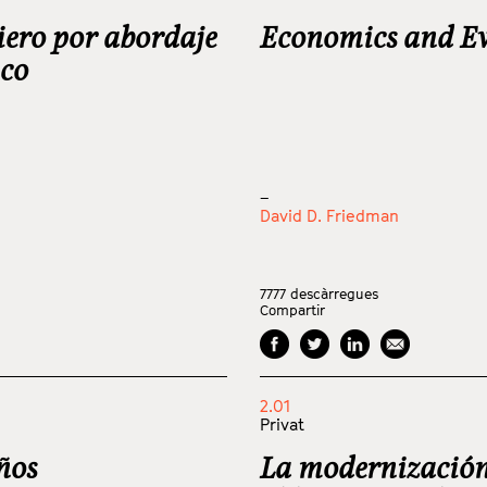
iero por abordaje
Economics and Ev
ico
_
David D. Friedman
7777
descàrregues
Compartir
2.01
Privat
ños
La modernización