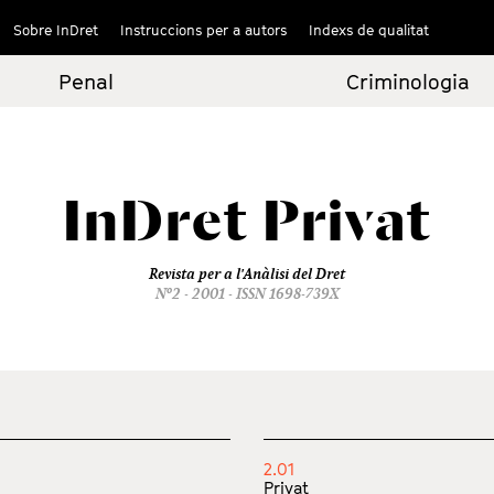
Sobre InDret
Instruccions per a autors
Indexs de qualitat
Penal
Criminologia
InDret
Privat
Revista per a l'Anàlisi del Dret
Nº2 - 2001 - ISSN 1698-739X
2.01
Privat