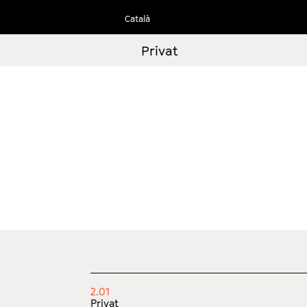
Ir
Català
al
contenido
Privat
2.01
Privat