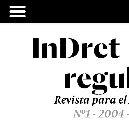
InDret
Ir
al
contenido
regu
Revista para el
Nº1 - 2004 