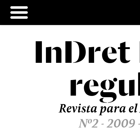
InDret
Ir
al
contenido
regu
Revista para el
Nº2 - 2009 