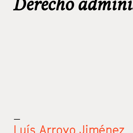
Derecho admini
_
Luís Arroyo Jiménez