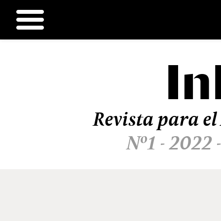
In
Ir
al
contenido
Revista para el
Nº1 - 2022 