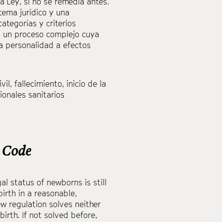
a Ley, si no se remedia antes.
stema jurídico y una
ategorías y criterios
mo un proceso complejo cuya
la personalidad a efectos
vil
,
fallecimiento
,
inicio de la
onales sanitarios
l Code
al status of newborns is still
birth in a reasonable,
ew regulation solves neither
irth. If not solved before,