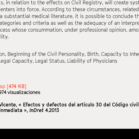
s, in relation to the effects on Civil Registry, will create s
enters into force. According to these circumstances, related
 substantial medical literature, it is possible to conclude th
categories and criteria as well as the adequacy of an interpre
cess whose consummation, under professional opinion, amou
lity.
on
,
Beginning of the Civil Personality
,
Birth
,
Capacity to Inhe
Legal Capacity
,
Legal Status
,
Liability of Physicians
sp [
474 KB
]
974 visualizaciones
Vicente,
« Efectos y defectos del artículo 30 del Código civil
 inmediata »,
InDret
4.2013