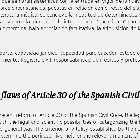
 que se harán sistémicas con la entrada en vigor de la nuev
iores circunstancias, puestas en relación con el resto del si
teratura médica, se concluye la ineptitud de determinadas c
s, así como la idoneidad de interpretar el “nacimiento” co
determina, bajo apreciación facultativa, la adquisición de 
borto
,
capacidad jurídica
,
capacidad para suceder
,
estado ci
imiento
,
Registro civil
,
responsabilidad de médicos y profesi
 flaws of Article 30 of the Spanish Civi
recent reform of Article 30 of the Spanish Civil Code, the leg
ith the legal and scientific possibilities of categorizing the 
d general way. The criterion of vitality established by the n
etermine the perinatal live, neither the relevant moment of b