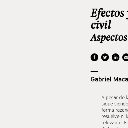
Efectos 
civil
Aspectos
Gabriel Maca
A pesar de l
sigue siendo
forma razona
resuelve ni 
relevante. E