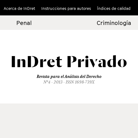
Acerca de InDret
Instrucciones para autores
Índices de calidad
Penal
Criminología
InDret
Privado
Revista para el Análisis del Derecho
Nº4 - 2013 - ISSN 1698-739X