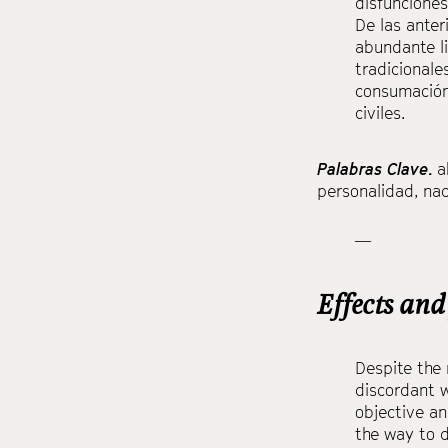
disfunciones
De las anter
abundante li
tradicionale
consumación 
civiles.
Palabras Clave.
a
personalidad
,
nac
—
Effects and
Despite the 
discordant w
objective an
the way to d