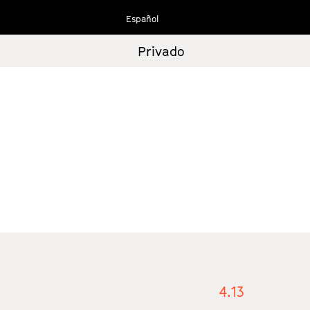
Ir
Español
al
contenido
Privado
4.13