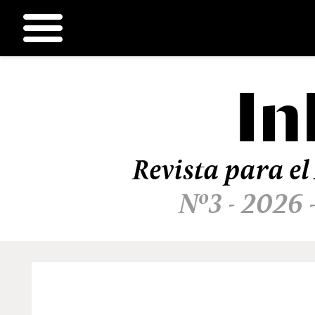
In
Ir
al
contenido
Revista para el
Nº3 - 2026 