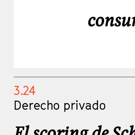
consu
3.24
Derecho privado
El scoring de Sc