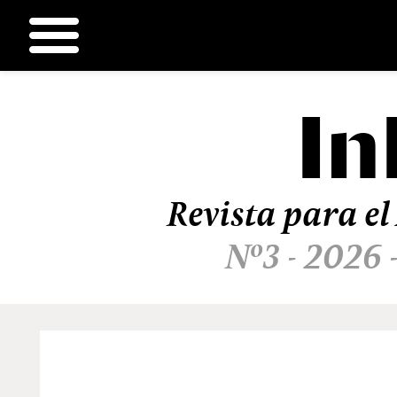
In
Ir
al
contenido
Revista para el
Nº3 - 2026 