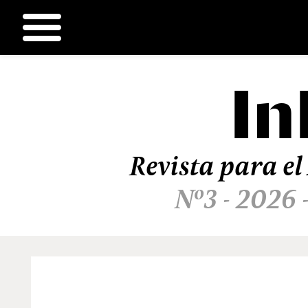
In
Ir
al
contenido
Revista para el
Nº3 - 2026 