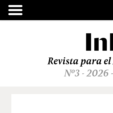
In
Ir
al
contenido
Revista para el
Nº3 - 2026 