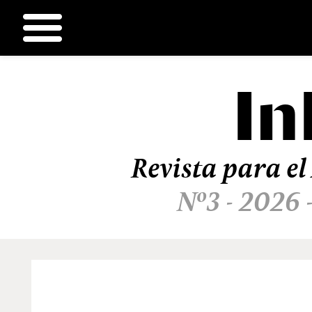
In
Ir
al
contenido
Revista para el
Nº3 - 2026 