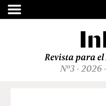
In
Ir
al
contenido
Revista para el
Nº3 - 2026 