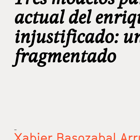
actual del enri
injustificado: un
fragmentado
_
Xabier Basozabal Arr