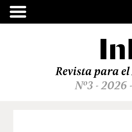
In
Ir
al
contenido
Revista para el
Nº3 - 2026 