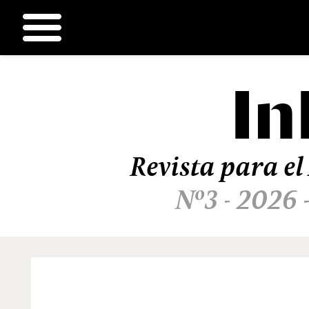
In
Ir
al
contenido
Revista para el
Nº3 - 2026 