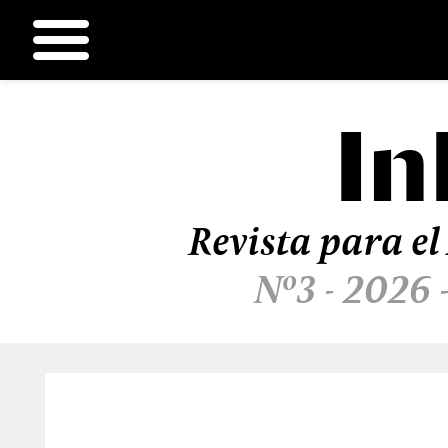
In
Ir
al
contenido
Revista para el
Nº3 - 2026 