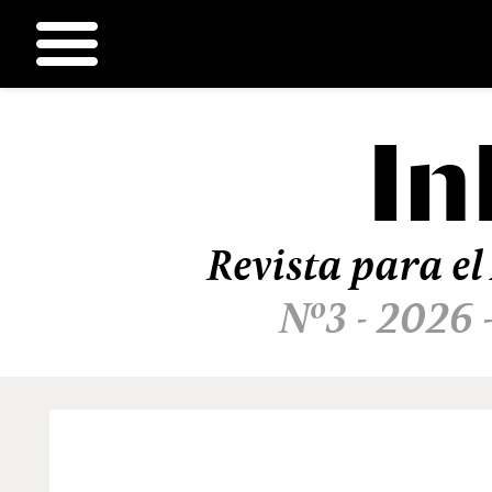
In
Ir
al
contenido
Revista para el
Nº3 - 2026 