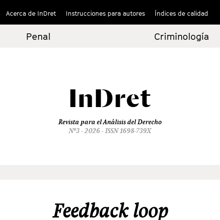
Acerca de InDret
Instrucciones para autores
Índices de calidad
Penal
Criminología
InDret
Revista para el Análisis del Derecho
Nº3 - 2026 - ISSN 1698-739X
Feedback loop