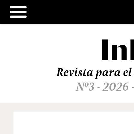
In
Ir
al
contenido
Revista para el
Nº3 - 2026 