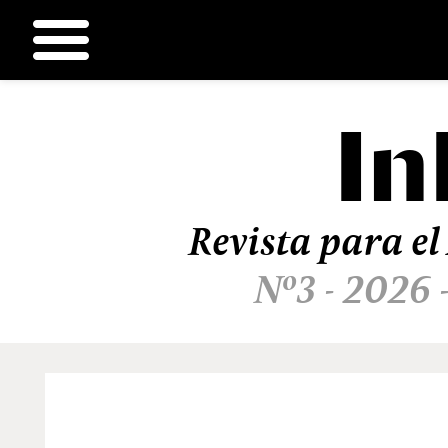
In
Ir
al
contenido
Revista para el
Nº3 - 2026 