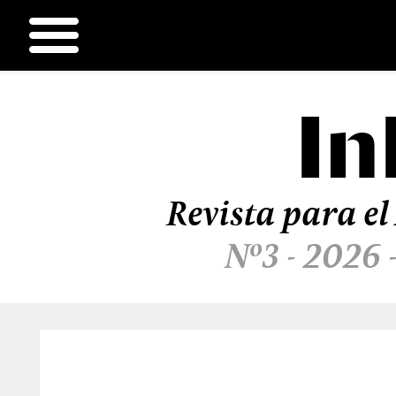
In
Ir
al
contenido
Revista para el
Nº3 - 2026 