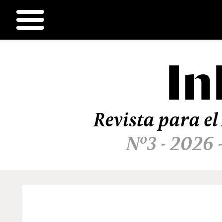
In
Ir
al
contenido
Revista para el
Nº3 - 2026 