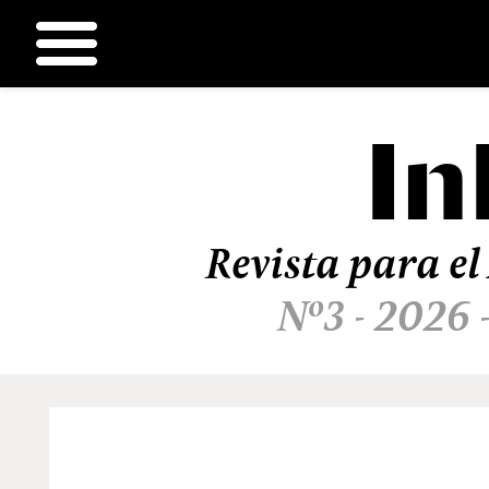
In
Ir
al
contenido
Revista para el
Nº3 - 2026 