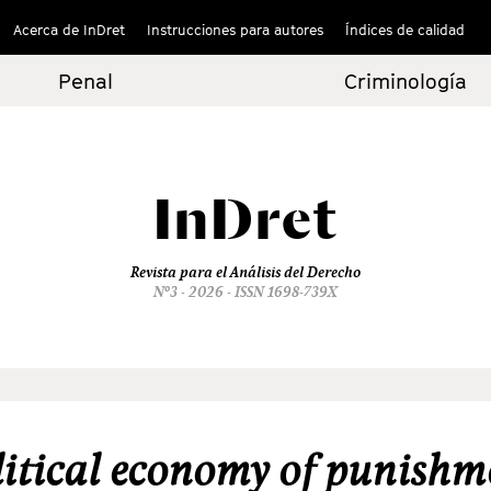
Acerca de InDret
Instrucciones para autores
Índices de calidad
Penal
Criminología
InDret
Revista para el Análisis del Derecho
Nº3 - 2026 - ISSN 1698-739X
litical economy of punishm