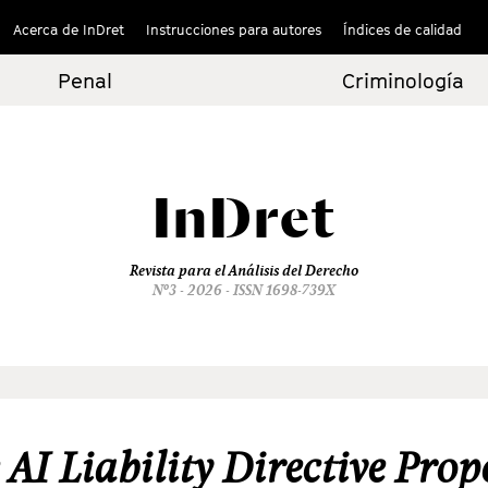
Acerca de InDret
Instrucciones para autores
Índices de calidad
Penal
Criminología
InDret
Revista para el Análisis del Derecho
Nº3 - 2026 - ISSN 1698-739X
 AI Liability Directive Prop