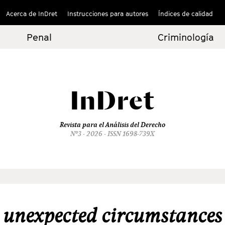
Acerca de InDret
Instrucciones para autores
Índices de calidad
Penal
Criminología
InDret
Revista para el Análisis del Derecho
Nº3 - 2026 - ISSN 1698-739X
unexpected circumstances