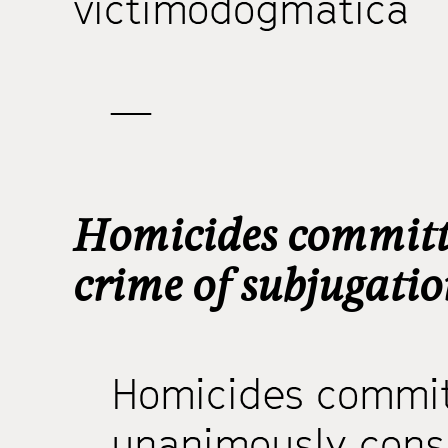
víctimodogmatica
—
Homicides committe
crime of subjugati
Homicides commit
unanimously cons