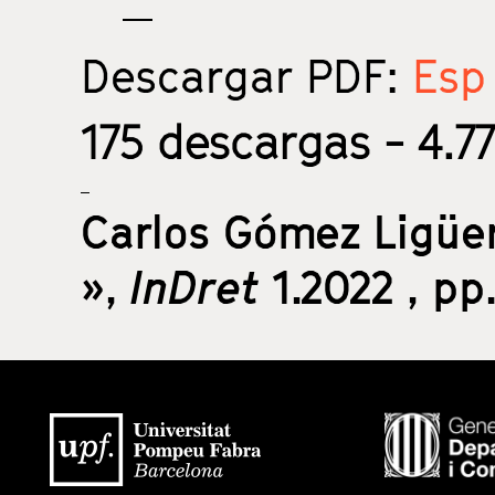
Descargar PDF:
Esp 
175
descargas - 4.77
Carlos Gómez Ligüe
»,
InDret
1.2022
, pp.