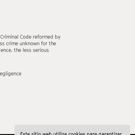
e Criminal Code reformed by
less crime unknown for the
ence, the less serious
negligence
Este sitio web utiliza cookies para garantizar