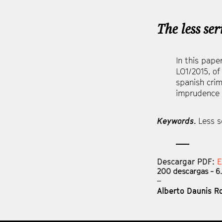
The less se
In this pape
LO1/2015, of
spanish crim
imprudence 
Keywords.
Less s
Descargar PDF:
E
200
descargas - 6.
Alberto Daunis R