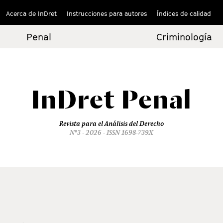
Acerca de InDret
Instrucciones para autores
Índices de calidad
Penal
Criminología
InDret
Penal
Revista para el Análisis del Derecho
Nº3 - 2026 - ISSN 1698-739X