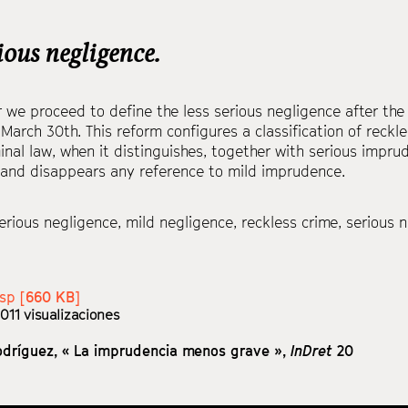
rious negligence.
r we proceed to define the less serious negligence after th
 March 30th. This reform configures a classification of reck
inal law, when it distinguishes, together with serious imprud
and disappears any reference to mild imprudence.
erious negligence
,
mild negligence
,
reckless crime
,
serious 
sp [
660 KB
]
011 visualizaciones
odríguez,
« La imprudencia menos grave »,
InDret
20