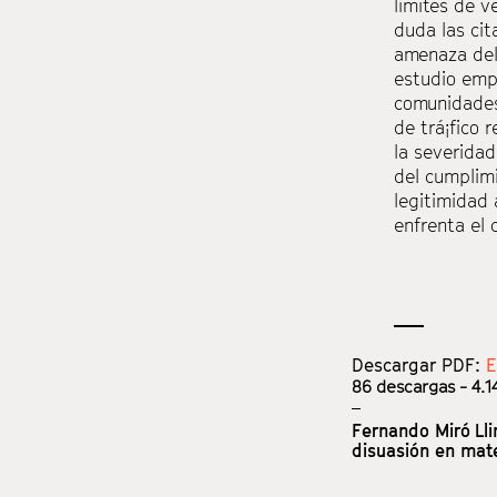
límites de v
duda las cit
amenaza del 
estudio emp
comunidades
de trá¡fico 
la severidad
del cumplimi
legitimidad 
enfrenta el 
Descargar PDF:
E
86
descargas - 4.1
Fernando Miró Lli
disuasión en mate