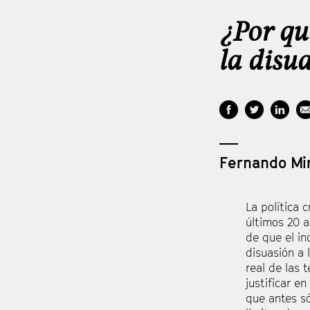
¿Por qu
la disu
Fernando Mir
La polí­tica
últimos 20 a
de que el i
disuasión a 
real de las 
justificar e
que antes s