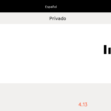
Ir
Español
al
contenido
Privado
I
4.13