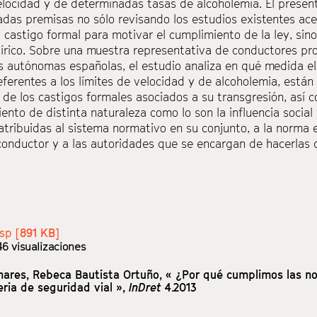
elocidad y de determinadas tasas de alcoholemia. El presen
adas premisas no sólo revisando los estudios existentes acer
castigo formal para motivar el cumplimiento de la ley, sin
írico. Sobre una muestra representativa de conductores pr
 autónomas españolas, el estudio analiza en qué medida e
referentes a los límites de velocidad y de alcoholemia, están
 de los castigos formales asociados a su transgresión, así
ento de distinta naturaleza como lo son la influencia social
atribuidas al sistema normativo en su conjunto, a la norma e
conductor y a las autoridades que se encargan de hacerlas 
sp [
891 KB
]
46 visualizaciones
nares,
Rebeca Bautista Ortuño,
« ¿Por qué cumplimos las n
ria de seguridad vial »,
InDret
4.2013