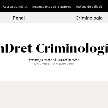
Acerca de InDret
Instrucciones para autores
Índices de calidad
Penal
Criminología
nDret
Criminolog
Revista para el Análisis del Derecho
Nº4 - 2013 - ISSN 1698-739X