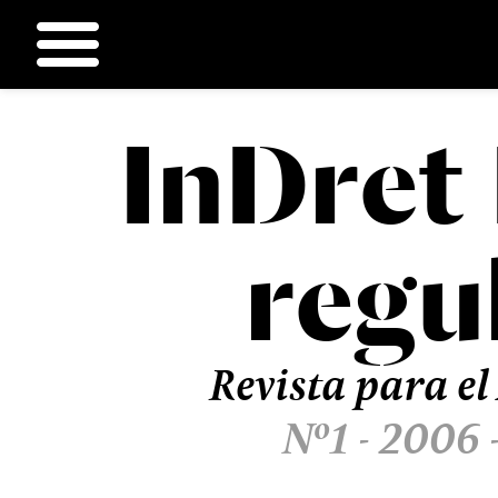
InDret
Ir
al
contenido
regu
Revista para el
Nº1 - 2006 