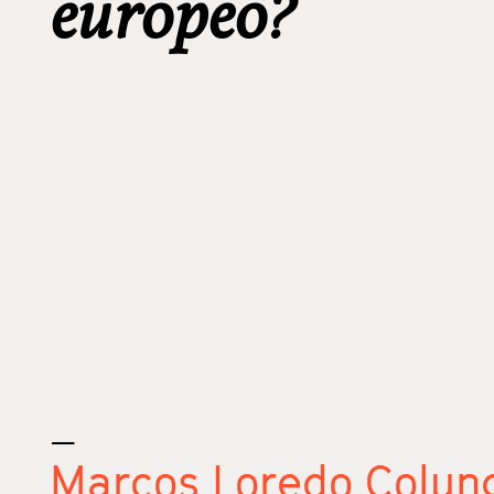
europeo?
_
Marcos Loredo Colun