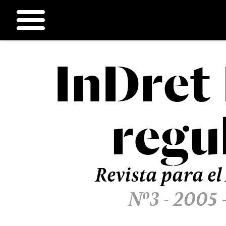
InDret
Ir
al
contenido
regu
Revista para el
Nº3 - 2005 