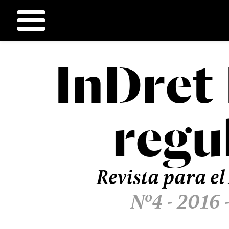
InDret
Ir
al
contenido
regu
Revista para el
Nº4 - 2016 